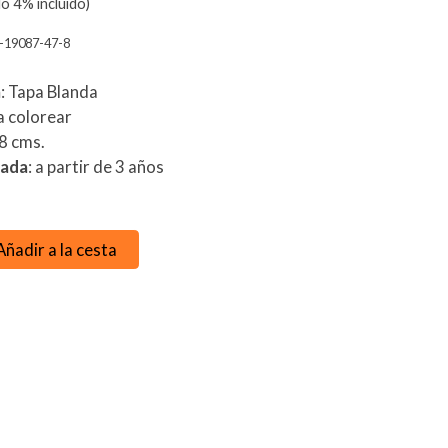
o 4% incluido)
-19087-47-8
n
: Tapa Blanda
a colorear
28 cms.
dada
: a partir de 3 años
Añadir a la cesta