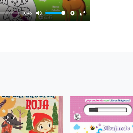
00:46
Mute
Settings
Enter
fullscreen