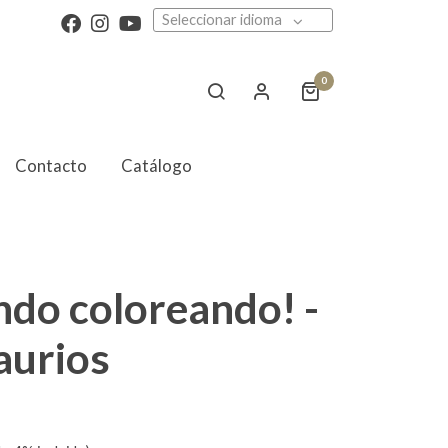
Seleccionar idioma
0
Contacto
Catálogo
ndo coloreando! -
aurios