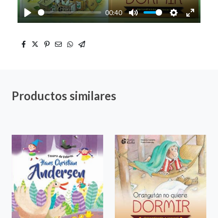
00:40
Play
Mute
Settings
Enter
fullscre
Productos similares