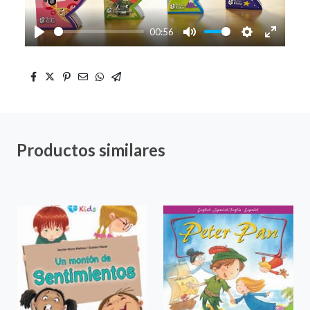
00:56
Play
Mute
Settings
Enter
fullscre
Productos similares