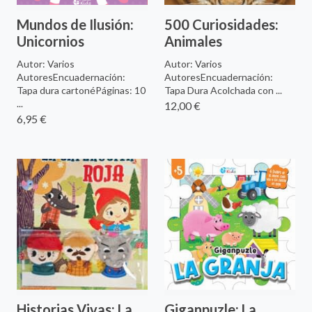
Mundos de Ilusión:
500 Curiosidades:
Unicornios
Animales
Autor: Varios
Autor: Varios
AutoresEncuadernación:
AutoresEncuadernación:
Tapa dura cartonéPáginas: 10
Tapa Dura Acolchada con ...
...
12,00 €
6,95 €
Historias Vivas: La
Giganpuzle: La