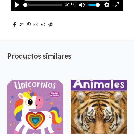
00:54
Play
Mute
Settings
Enter
fullscre
Productos similares