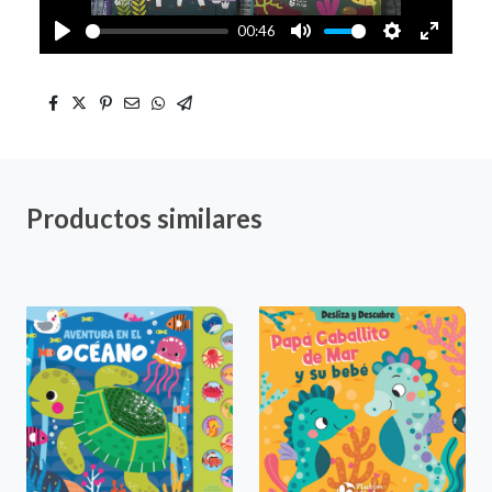
00:46
Play
Mute
Settings
Enter
fullscre
Productos similares