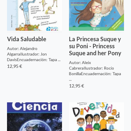
Vida Saludable
La Princesa Suque y
su Poni - Princess
Autor: Alejandro
Suque and her Pony
AlgarraIlustrador: Jon
DavisEncuadernación: Tapa ...
Autor: Aleix
12,95 €
CabreraIlustrador: Rocío
BonillaEncuadernación: Tapa
...
12,95 €