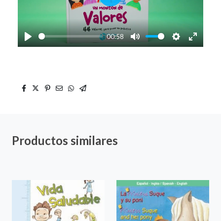
Play
00:58
Play
Mute
Settings
Enter
fullscre
Productos similares