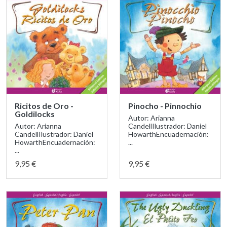
Ricitos de Oro -
Pinocho - Pinnochio
Goldilocks
Autor: Arianna
Autor: Arianna
CandellIlustrador: Daniel
CandellIlustrador: Daniel
HowarthEncuadernación:
HowarthEncuadernación:
...
...
9,95 €
9,95 €