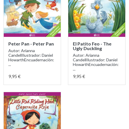
Peter Pan - Peter Pan
El Patito Feo - The
Ugly Duckling
Autor: Arianna
CandellIlustrador: Daniel
Autor: Arianna
HowarthEncuadernación:
CandellIlustrador: Daniel
...
HowarthEncuadernación:
...
9,95 €
9,95 €