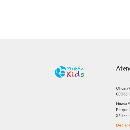
Atenc
Oficina 
08036, 
Nueva S
Parque I
36475. 
Declara